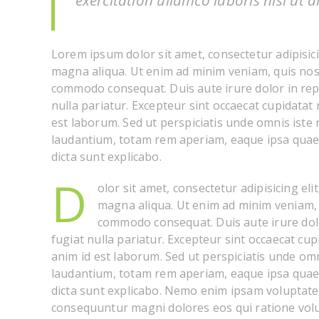
exercitation ullamco laboris nisi ut
Lorem ipsum dolor sit amet, consectetur adipisici
magna aliqua. Ut enim ad minim veniam, quis nostr
commodo consequat. Duis aute irure dolor in repr
nulla pariatur. Excepteur sint occaecat cupidatat 
est laborum. Sed ut perspiciatis unde omnis ist
laudantium, totam rem aperiam, eaque ipsa quae ab
dicta sunt explicabo.
D
olor sit amet, consectetur adipisicing el
magna aliqua. Ut enim ad minim veniam, q
commodo consequat. Duis aute irure dolor
fugiat nulla pariatur. Excepteur sint occaecat cup
anim id est laborum. Sed ut perspiciatis unde o
laudantium, totam rem aperiam, eaque ipsa quae ab
dicta sunt explicabo. Nemo enim ipsam voluptatem
consequuntur magni dolores eos qui ratione vol