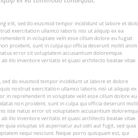
 aliquip ex ea commodo consequat.
ng elit, sed do eiusmod tempor incididunt ut labore et dol
ud exercitation ullamco laboris nisi ut aliquip ex ea
ehenderit in voluptate velit esse cillum dolore eu fugiat
non proident, sunt in culpa qui officia deserunt mollit anim 
e natus error sit voluptatem accusantium doloremque
 illo inventore veritatis et quasi architecto beatae vitae
it, sed do eiusmod tempor incididunt ut labore et dolore
uis nostrud exercitation ullamco laboris nisi ut aliquip ex
 in reprehenderit in voluptate velit esse cillum dolore eu
idatat non proident, sunt in culpa qui officia deserunt molli
mnis iste natus error sit voluptatem accusantium doloremqu
 illo inventore veritatis et quasi architecto beatae vitae
 quia voluptas sit aspernatur aut odit aut fugit, sed quia
uptatem sequi nesciunt. Neque porro quisquam est, qui