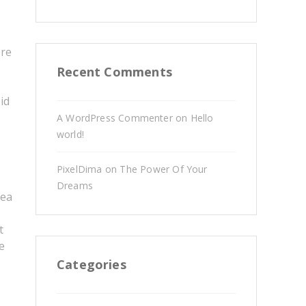
ore
Recent Comments
id
A WordPress Commenter
on
Hello
world!
PixelDima
on
The Power Of Your
Dreams
 ea
t
e
Categories