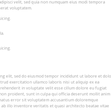
 adipisci velit, sed quia non numquam eius modi tempora
aerat voluptatem.
icing.
la.
icing.
ng elit, sed do eiusmod tempor incididunt ut labore et dol
ud exercitation ullamco laboris nisi ut aliquip ex ea
ehenderit in voluptate velit esse cillum dolore eu fugiat
non proident, sunt in culpa qui officia deserunt mollit anim 
e natus error sit voluptatem accusantium doloremque
 illo inventore veritatis et quasi architecto beatae vitae