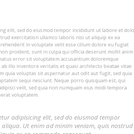
ng elit, sed do eiusmod tempor incididunt ut labore et dol
ud exercitation ullamco laboris nisi ut aliquip ex ea
ehenderit in voluptate velit esse cillum dolore eu fugiat
non proident, sunt in culpa qui officia deserunt mollit anim 
e natus error sit voluptatem accusantium doloremque
 illo inventore veritatis et quasi architecto beatae vitae
 quia voluptas sit aspernatur aut odit aut fugit, sed quia
uptatem sequi nesciunt. Neque porro quisquam est, qui
 adipisci velit, sed quia non numquam eius modi tempora
aerat voluptatem.
tur adipisicing elit, sed do eiusmod tempor
a aliqua. Ut enim ad minim veniam, quis nostrud