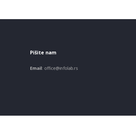
Pišite nam
Email
: office@infolab.rs