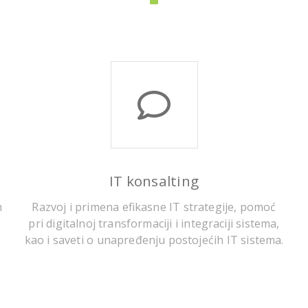
IT konsalting
h
Razvoj i primena efikasne IT strategije, pomoć
pri digitalnoj transformaciji i integraciji sistema,
kao i saveti o unapređenju postojećih IT sistema.