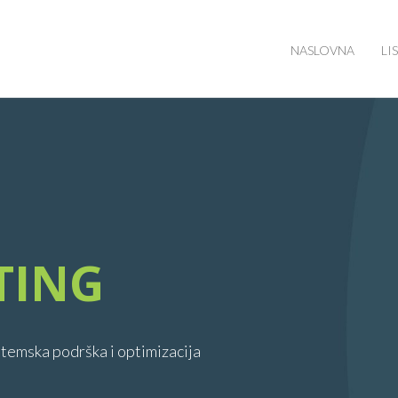
NASLOVNA
LIS
TING
stemska podrška i optimizacija