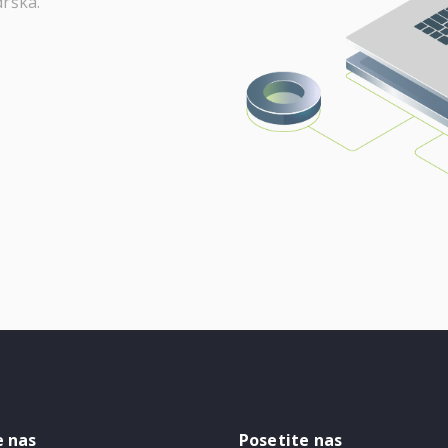
rška.
e nas
Posetite nas