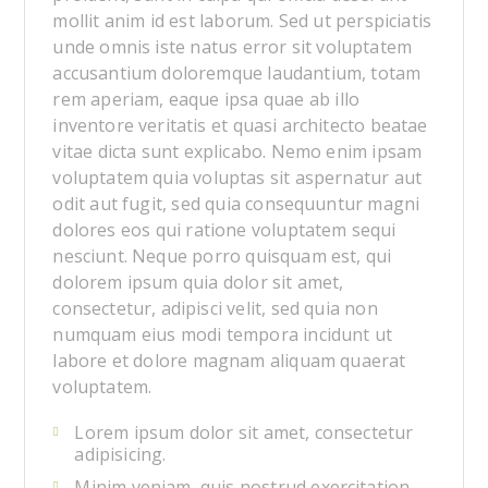
mollit anim id est laborum. Sed ut perspiciatis
unde omnis iste natus error sit voluptatem
accusantium doloremque laudantium, totam
rem aperiam, eaque ipsa quae ab illo
inventore veritatis et quasi architecto beatae
vitae dicta sunt explicabo. Nemo enim ipsam
voluptatem quia voluptas sit aspernatur aut
odit aut fugit, sed quia consequuntur magni
dolores eos qui ratione voluptatem sequi
nesciunt. Neque porro quisquam est, qui
dolorem ipsum quia dolor sit amet,
consectetur, adipisci velit, sed quia non
numquam eius modi tempora incidunt ut
labore et dolore magnam aliquam quaerat
voluptatem.
Lorem ipsum dolor sit amet, consectetur
adipisicing.
Minim veniam, quis nostrud exercitation .