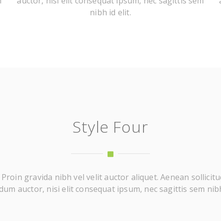
m
auctor, nisi elit consequat ipsum, nec sagittis sem
nibh id elit.
Style Four
roin gravida nibh vel velit auctor aliquet. Aenean sollicitu
um auctor, nisi elit consequat ipsum, nec sagittis sem nibh