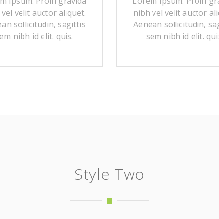
m Ipsum. Proin gravida
Lorem Ipsum. Proin gr
 vel velit auctor aliquet.
nibh vel velit auctor ali
an sollicitudin, sagittis
Aenean sollicitudin, sag
em nibh id elit. quis.
sem nibh id elit. qui
Style Two