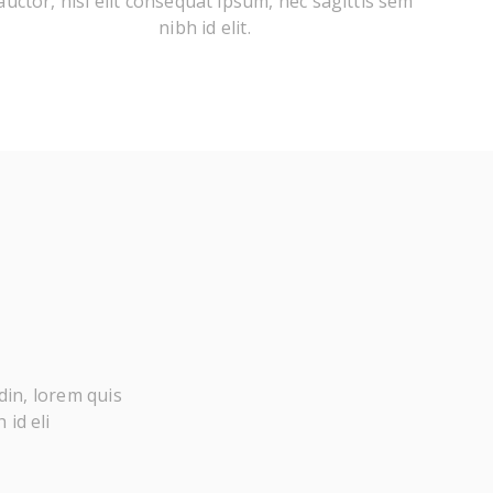
auctor, nisi elit consequat ipsum, nec sagittis sem
nibh id elit.
din, lorem quis
 id eli