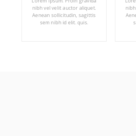
Lorem Ipsum. Proin gravida
Lore
nibh vel velit auctor aliquet.
nibh
Aenean sollicitudin, sagittis
Aene
sem nibh id elit. quis.
s