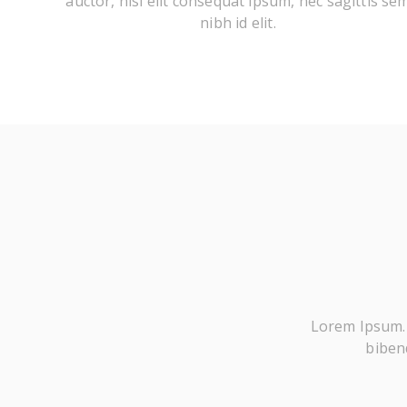
auctor, nisi elit consequat ipsum, nec sagittis se
nibh id elit.
Lorem Ipsum. P
bibend