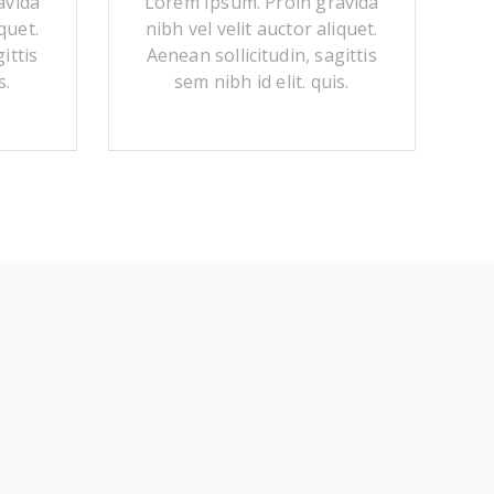
avida
Lorem Ipsum. Proin gravida
quet.
nibh vel velit auctor aliquet.
ittis
Aenean sollicitudin, sagittis
s.
sem nibh id elit. quis.