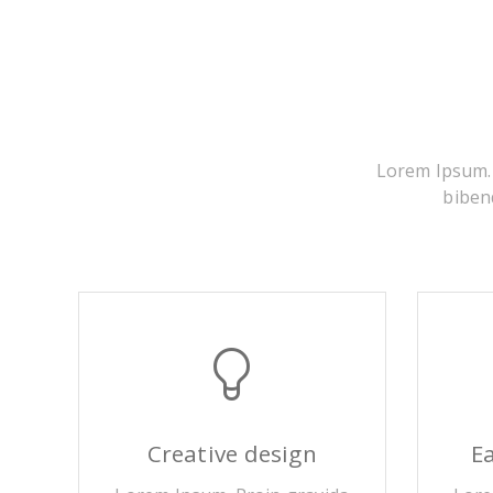
Lorem Ipsum. P
bibend
Creative design
E